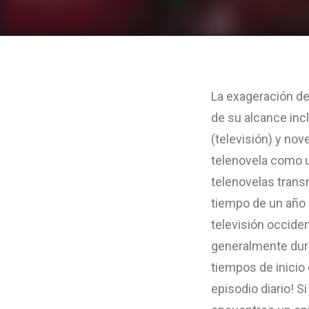
La exageración de
de su alcance incl
(televisión) y nov
telenovela como un
telenovelas trans
tiempo de un año
televisión occide
generalmente dura
tiempos de inicio 
episodio diario! S