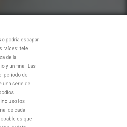
No podría escapar
 raíces: tele
za de la
o y un final. Las
el período de
 una serie de
isodios
¡incluso los
inal de cada
probable es que