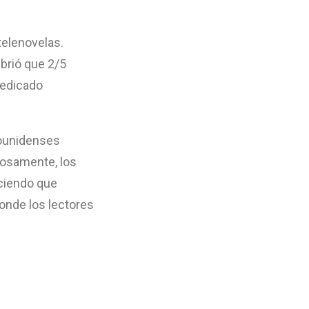
telenovelas.
brió que 2/5
dedicado
dounidenses
iosamente, los
ciendo que
onde los lectores